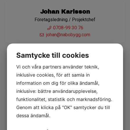
Johan Karlsson
Företagsledning / Projektchef
0708-99 30 76
johan@nabobygg.com
Samtycke till cookies
Mia Alfredsson
Vi och våra partners använder teknik,
Ekonomiansvarig
inklusive cookies, för att samla in
070-898 47 47
mia@nabobygg.com
information om dig för olika ändamål,
inklusive: bättre användarupplevelse,
funktionalitet, statistik och marknadsföring.
Andreas Siberg
Genom att klicka på "OK" samtycker du till
Projektledning / Kalkylator
dessa ändamål.
0708-99 30 70
siberg@nabobygg.com