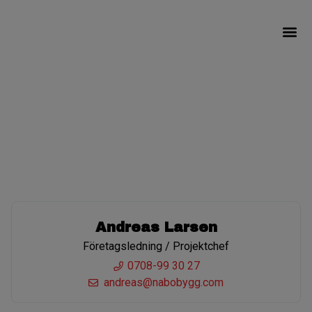
Om NÄBO Byg
Våra Pro
Egen Täp
Kontakt
Andreas Larsen
Företagsledning / Projektchef
0708-99 30 27
andreas@nabobygg.com