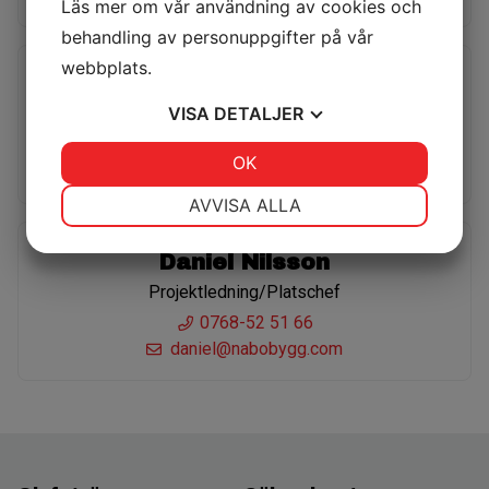
Läs mer om vår användning av cookies och
behandling av personuppgifter på vår
webbplats.
David Linderberg
VISA
DETALJER
Projektledning / Platschef
0708-99 30 12
JA
NEJ
OK
JA
NEJ
david@nabobygg.com
NÖDVÄNDIG
INSTÄLLNINGAR
AVVISA ALLA
JA
NEJ
JA
NEJ
Daniel Nilsson
MARKNADSFÖRING
STATISTIK
Projektledning/Platschef
0768-52 51 66
daniel@nabobygg.com