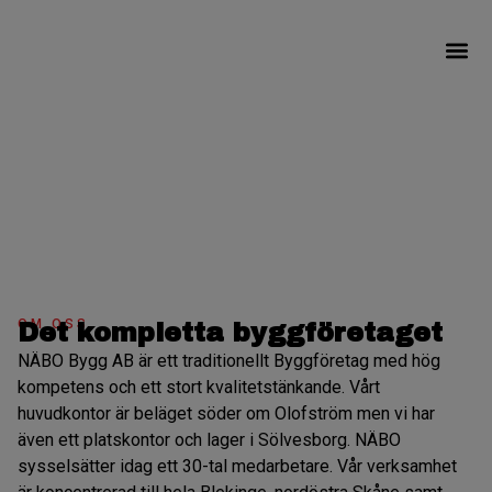
Om NÄBO Byg
Våra Pro
Egen Täp
Om NÄBO Bygg
OM OSS
Det kompletta byggföretaget
NÄBO Bygg AB är ett traditionellt Byggföretag med hög
kompetens och ett stort kvalitetstänkande. Vårt
huvudkontor är beläget söder om Olofström men vi har
även ett platskontor och lager i Sölvesborg. NÄBO
sysselsätter idag ett 30-tal medarbetare. Vår verksamhet