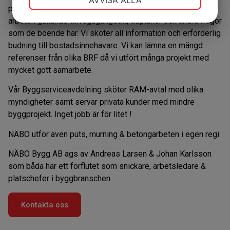
AVVISA ALLA
projektet och informerar era medlemmar om kommande
JA
NEJ
JA
NEJ
arbeten gällande tillvägagångsätt, tidplaner och andra frågor
MARKNADSFÖRING
STATISTIK
som de boende har. Vi sköter all information och erforderlig
budning till bostadsinnehavare. Vi kan lämna en mängd
referenser från olika BRF då vi utfört många projekt med
mycket gott samarbete.
Vår Byggserviceavdelning sköter RAM-avtal med olika
myndigheter samt servar privata kunder med mindre
byggprojekt. Inget jobb är för litet !
NÄBO utför även puts, murning & betongarbeten i egen regi.
NÄBO Bygg AB ägs av Andreas Larsen & Johan Karlsson
som båda har ett förflutet som snickare, arbetsledare &
platschefer i byggbranschen.
Kontakta oss