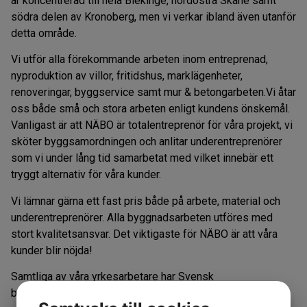
är koncentrerad till hela Blekinge, nordöstra Skåne samt
södra delen av Kronoberg, men vi verkar ibland även utanför
detta område.
Vi utför alla förekommande arbeten inom entreprenad,
nyproduktion av villor, fritidshus, marklägenheter,
renoveringar, byggservice samt mur & betongarbeten.Vi åtar
oss både små och stora arbeten enligt kundens önskemål.
Vanligast är att NÄBO är totalentreprenör för våra projekt, vi
sköter byggsamordningen och anlitar underentreprenörer
som vi under lång tid samarbetat med vilket innebär ett
tryggt alternativ för våra kunder.
Vi lämnar gärna ett fast pris både på arbete, material och
underentreprenörer. Alla byggnadsarbeten utföres med
stort kvalitetsansvar. Det viktigaste för NÄBO är att våra
kunder blir nöjda!
Samtliga av våra yrkesarbetare har Svensk
byggnadsteknisk utbildning med tillhörande Yrkesbevis