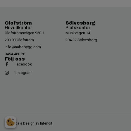
Olofström
Sölvesborg
Huvudkontor
Platskontor
Olofströmsvägen 950-1
Munkvägen 1A
293 93 Olofström
294 32 Sölvesborg
info@nabobygg.com
0454-460 28
Följ oss
Facebook
Instagram
Hemsida & Design av Intendit