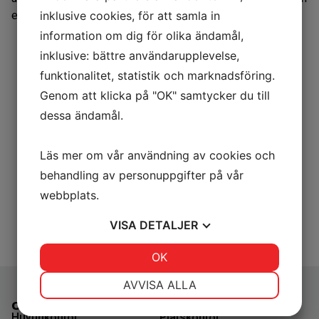
inklusive cookies, för att samla in
emot vårt samarbete.
information om dig för olika ändamål,
inklusive: bättre användarupplevelse,
funktionalitet, statistik och marknadsföring.
Genom att klicka på "OK" samtycker du till
dessa ändamål.
Läs mer om vår användning av cookies och
behandling av personuppgifter på vår
webbplats.
VISA
DETALJER
JA
NEJ
OK
JA
NEJ
NÖDVÄNDIG
INSTÄLLNINGAR
AVVISA ALLA
Olofström
Sölvesborg
JA
NEJ
JA
NEJ
Huvudkontor
Platskontor